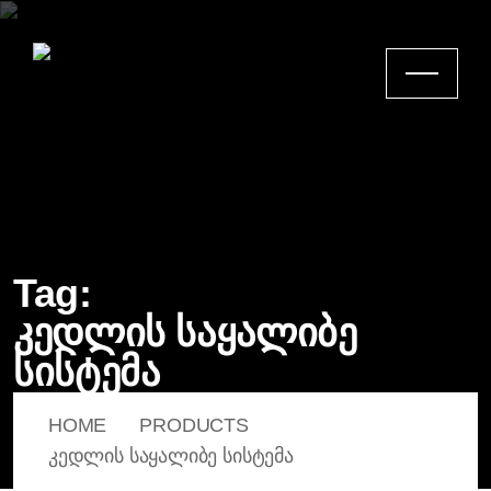
Tag:
კედლის საყალიბე
სისტემა
HOME
PRODUCTS
ᲙᲔᲓᲚᲘᲡ ᲡᲐᲧᲐᲚᲘᲑᲔ ᲡᲘᲡᲢᲔᲛᲐ