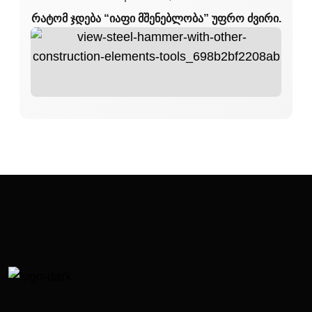
რატომ ჯდება “იაფი მშენებლობა” უფრო ძვირი.