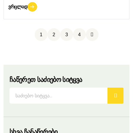
ᲕᲠᲪᲚᲐᲓ
1
2
3
4
Ჩაწერეთ Საძიებო Სიტყვა
Სხვა Ჩანაწერები