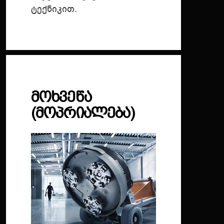
ტექნიკით.
ᲛᲝᲮᲕᲔᲬᲐ
(ᲛᲝᲞᲠᲘᲐᲚᲔᲑᲐ)