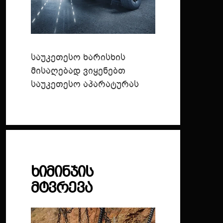
საუკეთესო ხარისხის
მისაღებად ვიყენებთ
საუკეთესო აპარატურას
ᲮᲘᲛᲘᲜᲯᲘᲡ
ᲛᲢᲕᲠᲔᲕᲐ