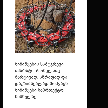
ხიმინჯების სამტვრევი
აპარატი, რომელსაც
Ხიმინჯის Მტვრევა
Ალმასური Ჭრა
Ბეტონის Მოსაპრიალებელი
Ამწე Პლათფორმა
Ფასადის Ხარაჩო
Სამშენებლო Დგარები
მარტივად, სწრაფად და
დაუზიანებლად მოჰყავს
ხიმინჯები საპროექტო
ნიშნულზე.