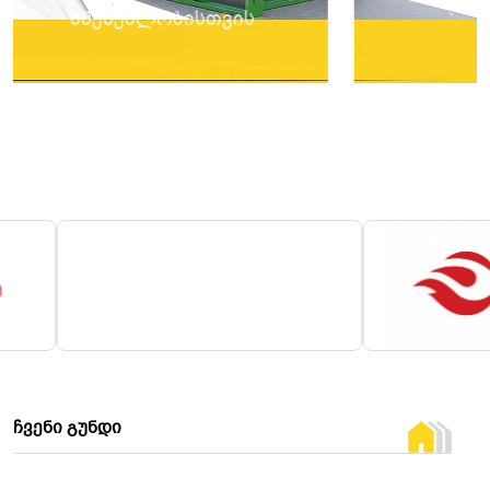
მშენებლობისთვის
ᲩᲕᲔᲜᲘ ᲒᲣᲜᲓᲘ