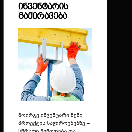
ᲘᲜᲕᲔᲜᲢᲐᲠᲘᲡ
ᲒᲐᲥᲘᲠᲐᲕᲔᲑᲐ
მოირგე ინვენტარი შენი
პროექტის საჭიროებებზე –
სწრაფი მიწოდება და