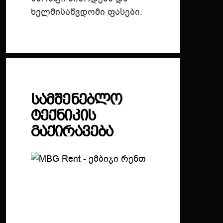
ხელმისაწვდომი ფასები.
ᲡᲐᲛᲨᲔᲜᲔᲑᲚᲝ
ᲢᲔᲥᲜᲘᲙᲘᲡ
ᲒᲐᲥᲘᲠᲐᲕᲔᲑᲐ