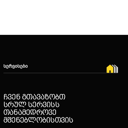
ᲡᲔᲠᲕᲘᲡᲔᲑᲘ
Ჩ
ვ
ე
ნ
Გ
თ
ა
ვ
ა
ზ
ო
ბ
თ
Ს
რ
უ
ლ
Ს
ე
რ
ვ
ი
ს
ს
Თ
ა
ნ
ა
მ
ე
დ
რ
ო
ვ
ე
Მ
შ
ე
ნ
ე
ბ
ლ
ო
ბ
ი
ს
თ
ვ
ი
ს