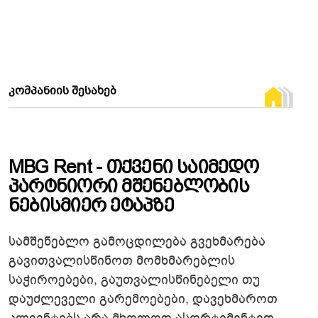
ᲙᲝᲛᲞᲐᲜᲘᲘᲡ ᲨᲔᲡᲐᲮᲔᲑ
M
B
G
R
e
n
t
-
Თ
ქ
ვ
ე
ნ
ი
Ს
ა
ი
მ
ე
დ
ო
Პ
ა
რ
ტ
ნ
ი
ო
რ
ი
Მ
შ
ე
ნ
ე
ბ
ლ
ო
ბ
ი
ს
Ნ
ე
ბ
ი
ს
მ
ი
ე
რ
Ე
ტ
ა
პ
ზ
ე
სამშენებლო გამოცდილება გვეხმარება
გავითვალისწინოთ მომხმარებლის
საჭიროებები, გაუთვალისწინებელი თუ
დაუძლეველი გარემოებები, დავეხმაროთ