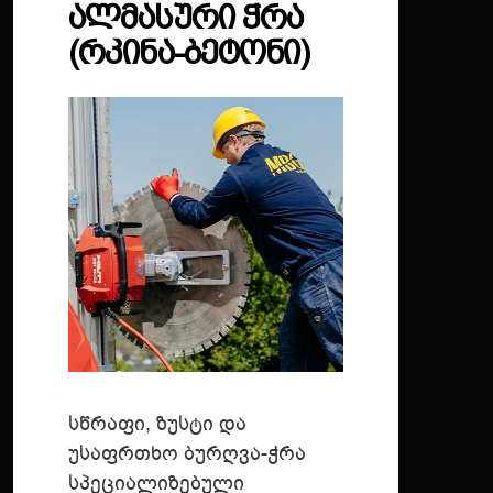
ᲐᲚᲛᲐᲡᲣᲠᲘ ᲭᲠᲐ
(ᲠᲙᲘᲜᲐ-ᲑᲔᲢᲝᲜᲘ)
სწრაფი, ზუსტი და
უსაფრთხო ბურღვა-ჭრა
სპეციალიზებული