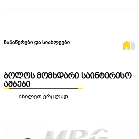
ᲩᲐᲜᲐᲬᲔᲠᲔᲑᲘ ᲓᲐ ᲡᲘᲐᲮᲚᲔᲔᲑᲘ
Ბ
ო
ლ
ო
ს
Მ
ო
მ
ხ
დ
ა
რ
ი
Ს
ა
ი
ნ
ტ
ე
რ
ე
ს
ო
Ა
მ
ბ
ე
ბ
ი