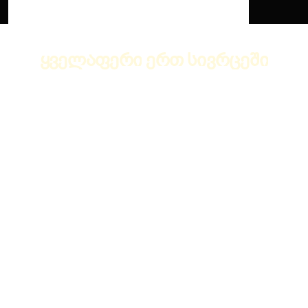
Ყ
Ვ
Ე
Ლ
Ა
Ფ
Ე
Რ
Ი
Ე
Რ
Თ
Ს
Ი
Ვ
Რ
Ც
Ე
Შ
Ი