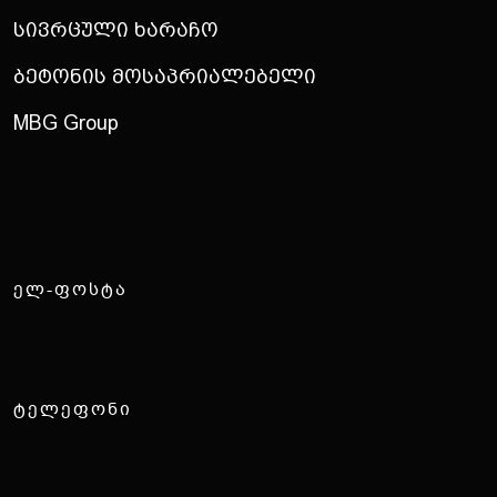
Სივრცული Ხარაჩო
Ბეტონის Მოსაპრიალებელი
MBG Group
Დ
ა
გ
ვ
ი
კ
ა
ვ
შ
ი
რ
დ
ი
თ
ᲔᲚ-ᲤᲝᲡᲢᲐ
rent@mb.ge
ᲢᲔᲚᲔᲤᲝᲜᲘ
(0322) 18 50 50