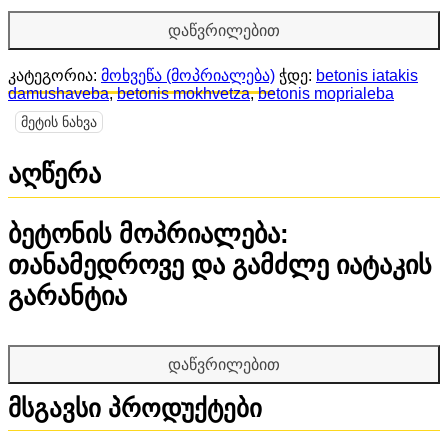
ქმნის გლუვ და მექანიკურად გამძლე ზედაპირს.
დაწვრილებით
ამცირებს ბეტონის ქერცვლისა და რღვევის რისკს.
იდეალურია საწყობებისთვის, საწარმოო
კატეგორია:
მოხვეწა (მოპრიალება)
ჭდე:
betonis iatakis
სივრცეებისთვისა და ავტოსადგომებისთვის.
damushaveba
,
betonis mokhvetza
,
betonis moprialeba
მეტის ნახვა
აღწერა
ბეტონის მოპრიალება:
თანამედროვე და გამძლე იატაკის
გარანტია
თანამედროვე მშენებლობაში
ბეტონის მოპრიალება
სულ
უფრო პოპულარული ხდება, რადგან ის აერთიანებს
დაწვრილებით
ექსტრემალურ გამძლეობასა
მსგავსი პროდუქტები