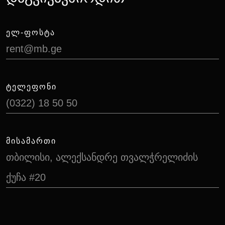
ᲔᲚ-ᲤᲝᲡᲢᲐ
rent@mb.ge
ᲢᲔᲚᲔᲤᲝᲜᲘ
(0322) 18 50 50
ᲛᲘᲡᲐᲛᲐᲠᲗᲘ
თბილისი, ალექსანდრე თვალჭრელიძის
ქუჩა #20