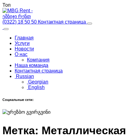
Топ
(0322) 18 50 50
Контактная страница
Главная
Услуги
Новости
О нас
Компания
Наша команда
Контактная страница
Russian
Georgian
English
Социальные сети:
М
е
т
к
а
:
М
е
т
а
л
л
и
ч
е
с
к
а
я