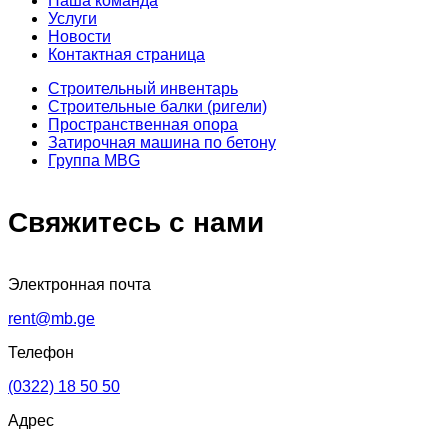
Наша команда
Услуги
Новости
Контактная страница
Строительный инвентарь
Строительные балки (ригели)
Пространственная опора
Затирочная машина по бетону
Группа MBG
С
в
я
ж
и
т
е
с
ь
с
н
а
м
и
Электронная почта
rent@mb.ge
Телефон
(0322) 18 50 50
Адрес