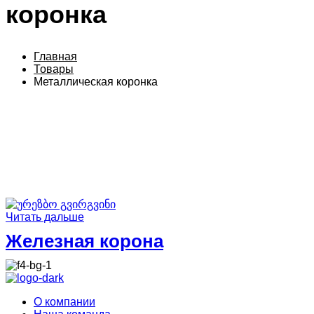
к
о
р
о
н
к
а
Главная
Товары
Металлическая коронка
Читать дальше
Железная корона
О компании