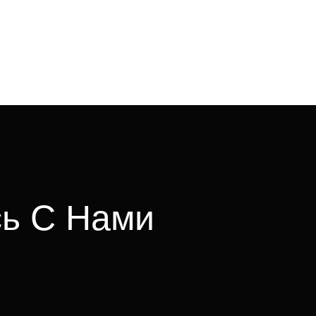
с
ь
С
Н
а
м
и