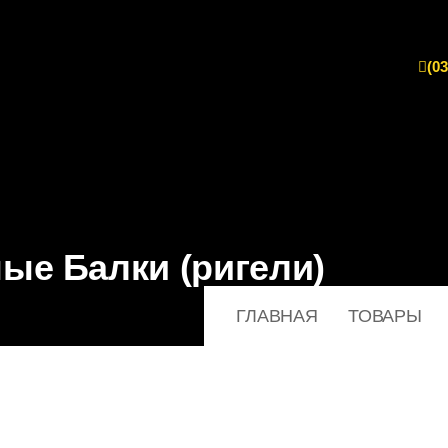
(03
н
ы
е
Б
а
л
к
и
(
р
и
г
е
л
и
)
ГЛАВНАЯ
ТОВАРЫ