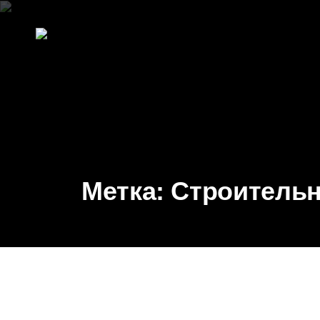
М
е
т
к
а
:
С
т
р
о
и
т
е
л
ь