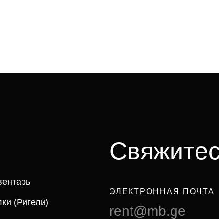
С
в
я
ж
и
т
е
вентарь
ЭЛЕКТРОННАЯ ПОЧТА
ки (ригели)
rent@mb.ge