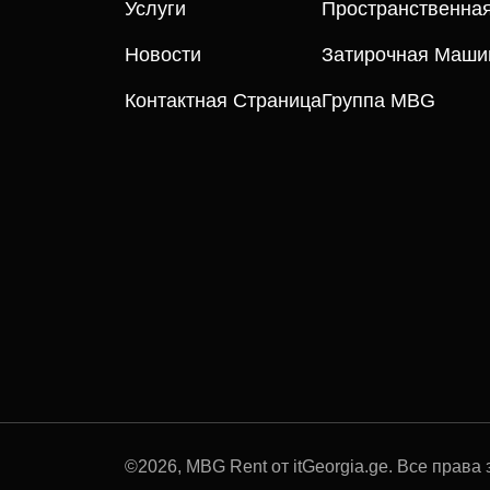
Услуги
Пространственна
Новости
Затирочная Маши
Контактная Страница
Группа MBG
©
2026
, MBG Rent от itGeorgia.ge. Все прав