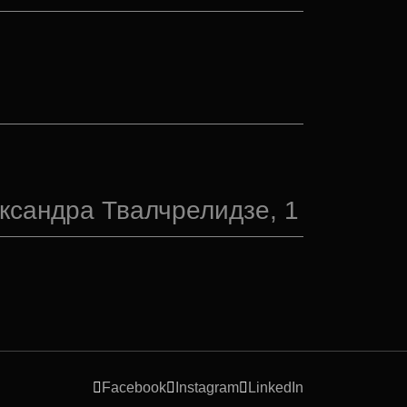
ександра Твалчрелидзе, 1
Facebook
Instagram
LinkedIn