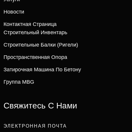
Новости
Контактная Страница
Строительный Инвентарь
Строительные Балки (ригели)
Пространственная Опора
Затирочная Машина По Бетону
Группа MBG
С
в
я
ж
и
т
е
с
ь
С
Н
а
м
и
ЭЛЕКТРОННАЯ ПОЧТА