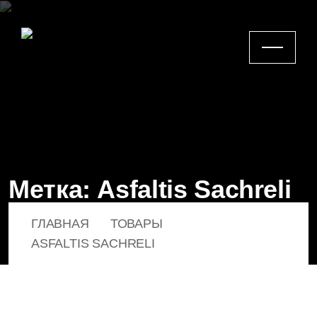
М
е
т
к
а
:
A
s
f
a
l
t
i
s
S
a
c
h
r
e
l
i
ГЛАВНАЯ
ТОВАРЫ
ASFALTIS SACHRELI