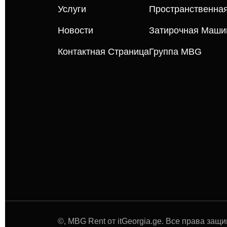
Услуги
Пространственна
Новости
Затирочная Маши
Контактная Страница
Группа MBG
©
, MBG Rent от itGeorgia.ge. Все права защ