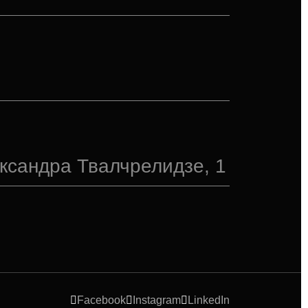
ександра Твалчрелидзе, 1
Facebook
Instagram
LinkedIn