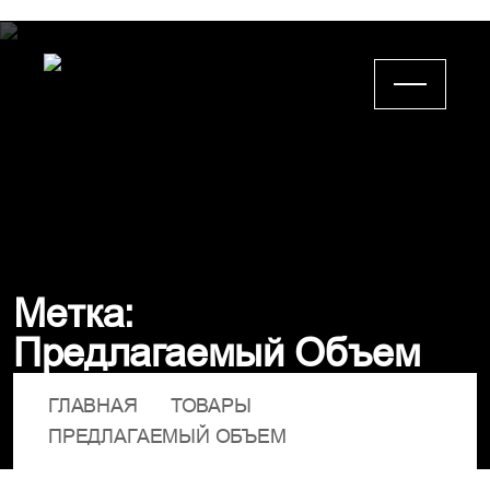
М
е
т
к
а
:
П
р
е
д
л
а
г
а
е
м
ы
й
О
б
ъ
е
м
ГЛАВНАЯ
ТОВАРЫ
ПРЕДЛАГАЕМЫЙ ОБЪЕМ