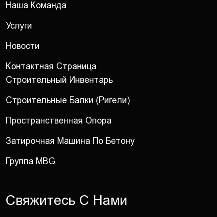
Наша Команда
Услуги
Новости
Контактная Страница
Строительный Инвентарь
Строительные Балки (ригели)
Пространственная Опора
Затирочная Машина По Бетону
Группа MBG
С
в
я
ж
и
т
е
с
ь
С
Н
а
м
и