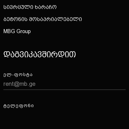
Სივრცული Ხარაჩო
Ბეტონის Მოსაპრიალებელი
MBG Group
Დ
ა
გ
ვ
ი
კ
ა
ვ
შ
ი
რ
დ
ი
თ
ᲔᲚ-ᲤᲝᲡᲢᲐ
rent@mb.ge
ᲢᲔᲚᲔᲤᲝᲜᲘ
(0322) 18 50 50