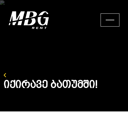
უკან დაბრუნება
Ი
ქ
ი
რ
ა
ვ
ე
Ბ
ა
თ
უ
მ
შ
ი
!