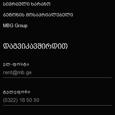
Სივრცული Ხარაჩო
Ბეტონის Მოსაპრიალებელი
MBG Group
Დ
ა
გ
ვ
ი
კ
ა
ვ
შ
ი
რ
დ
ი
თ
ᲔᲚ-ᲤᲝᲡᲢᲐ
rent@mb.ge
ᲢᲔᲚᲔᲤᲝᲜᲘ
(0322) 18 50 50