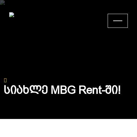
უკან დაბრუნება
Ს
ი
ა
ხ
ლ
ე
M
B
G
R
e
n
t
-
შ
ი
!