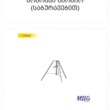
მოძრავი ხარაჩო
(საბურავებით)