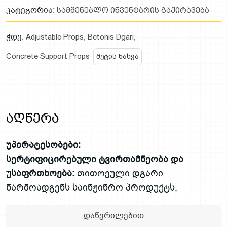
ქვაკუთხედს.
Კატეგორია:
Სამშენებლო Ინვენტარის Გაქირავება
დგარი შედგება ორი, ერთმანეთში მოთავსებული
მილისგან — შიდა და გარე, რაც მისი სიმაღლის
Ჭდე:
,
,
Adjustable Props
Betonis Dgari
რეგულირების საშუალებას იძლევა. მსხვილი
Concrete Support Props
მეტის ნახვა
რეგულირება ხდება სპეციალური ქინძისთავით,
ხოლო მილიმეტრული სიზუსტის დასაჭერად
გამოიყენება მძლავრი ხრახნიანი მექანიზმი
(საყელო). ეს კონსტრუქცია უზრუნველყოფს
აღწერა
საყალიბე სისტემის იდეალურად სწორ სიბრტყეში
მოწყობას და დატვირთვის უსაფრთხოდ
უპირატესობები:
გადაცემას მყარ საძირკველზე.
სერტიფიცირებული ტვირთამწეობა და
უსაფრთხოება:
თითოეული დგარი
წარმოადგენს საინჟინრო პროდუქტს,
რომელსაც გავლილი აქვს ტესტირება და
გააჩნია კონკრეტული, პასპორტით
დაწვრილებით