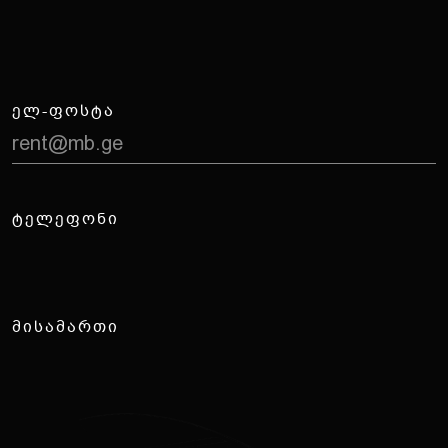
Დ
ა
გ
ვ
ი
კ
ა
ვ
შ
ი
რ
დ
ი
თ
ᲔᲚ-ᲤᲝᲡᲢᲐ
rent@mb.ge
ᲢᲔᲚᲔᲤᲝᲜᲘ
(0322) 18 50 50
ᲛᲘᲡᲐᲛᲐᲠᲗᲘ
თბილისი, ალექსანდრე თვალჭრელიძის
ქუჩა #20