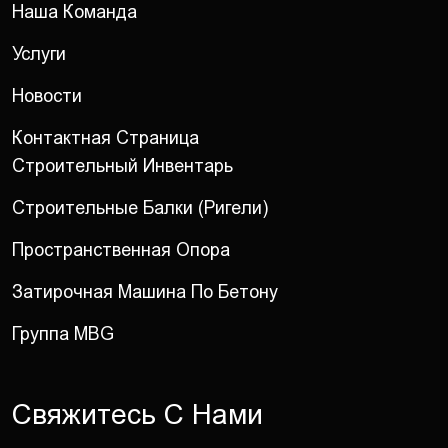
Наша Команда
Услуги
Новости
Контактная Страница
Строительный Инвентарь
Строительные Балки (ригели)
Пространственная Опора
Затирочная Машина По Бетону
Группа MBG
С
в
я
ж
и
т
е
с
ь
С
Н
а
м
и