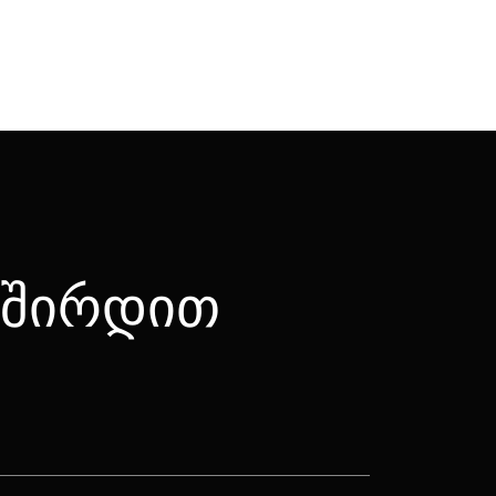
ვშირდით