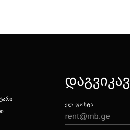
დაგვიკა
ნტარი
ᲔᲚ-ᲤᲝᲡᲢᲐ
ბი
rent@mb.ge