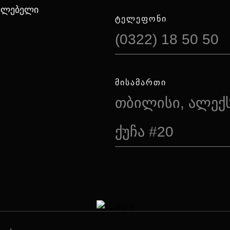
იალებელი
ᲢᲔᲚᲔᲤᲝᲜᲘ
(0322) 18 50 50
ᲛᲘᲡᲐᲛᲐᲠᲗᲘ
თბილისი, ალექ
ქუჩა #20