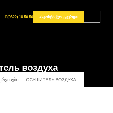
(0322) 18 50 50
ᲡᲐᲙᲝᲜᲢᲐᲥᲢᲝ ᲒᲕᲔᲠᲓᲘ
тель воздуха
ᲔᲠᲕᲘᲡᲔᲑᲘ
ОСУШИТЕЛЬ ВОЗДУХА