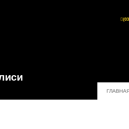
(03
лиси
ГЛАВНА