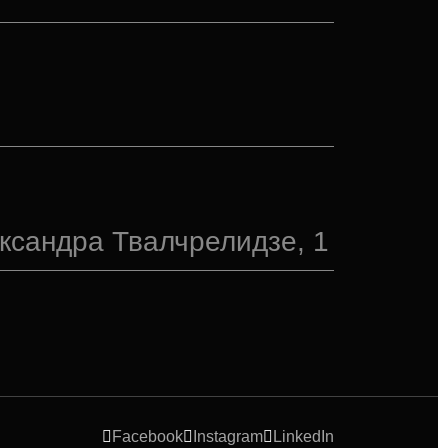
ександра Твалчрелидзе, 1
Facebook
Instagram
LinkedIn