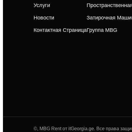
Услуги
Пространственна
Новости
Затирочная Маши
Контактная Страница
Группа MBG
©
, MBG Rent от itGeorgia.ge. Все права защ