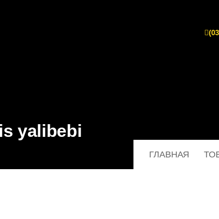
(03
is yalibebi
ГЛАВНАЯ
ТО