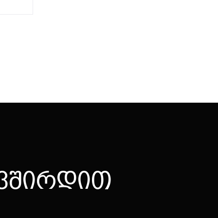
ვ
შ
ი
რ
დ
ი
თ