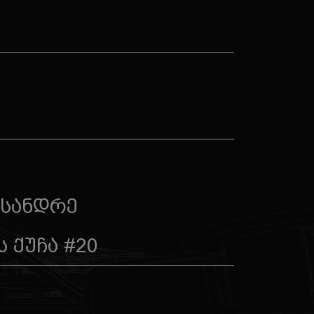
ქსანდრე
 ქუჩა #20