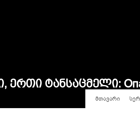
О
п
ი
,
Ე
რ
თ
ი
Ტ
ა
ნ
ს
ა
ც
მ
ე
ლ
ი
:
ᲛᲗᲐᲕᲐᲠᲘ
ᲡᲔᲠ