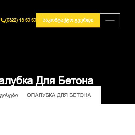
ᲡᲐᲙᲝᲜᲢᲐᲥᲢᲝ ᲒᲕᲔᲠᲓᲘ
(0322) 18 50 50
а
л
у
б
к
а
Д
л
я
Б
е
т
о
н
а
ᲕᲘᲡᲔᲑᲘ
ОПАЛУБКА ДЛЯ БЕТОНА