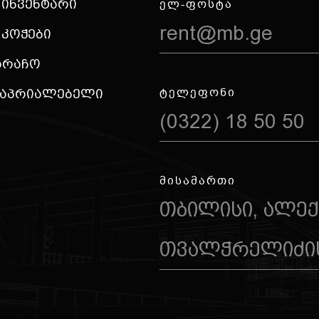
 Ინვენტარი
ᲔᲚ-ᲤᲝᲡᲢᲐ
rent@mb.ge
 Კოჭები
არაჩო
ᲢᲔᲚᲔᲤᲝᲜᲘ
საპრიალებელი
(0322) 18 50 50
ᲛᲘᲡᲐᲛᲐᲠᲗᲘ
თბილისი, ალე
თვალჭრელიძის