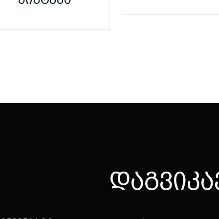
Დ
ა
გ
ვ
ი
კ
ა