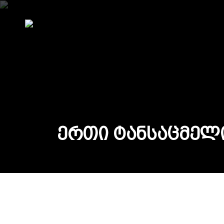
Ე
რ
თ
ი
Ტ
ა
ნ
ს
ა
ც
მ
ე
ლ