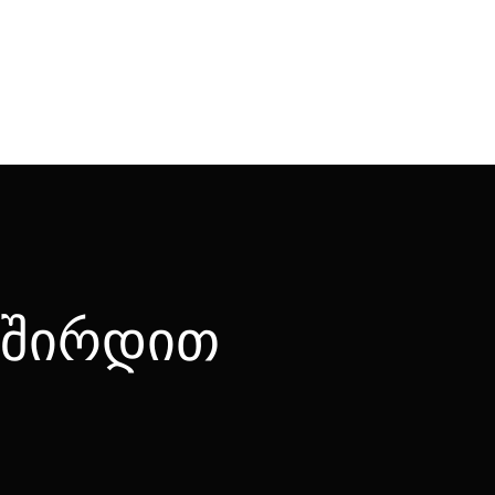
ვშირდით