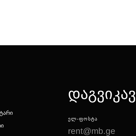
დაგვიკა
ნტარი
ᲔᲚ-ᲤᲝᲡᲢᲐ
ბი
rent@mb.ge