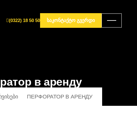
(0322) 18 50 50
ᲡᲐᲙᲝᲜᲢᲐᲥᲢᲝ ᲒᲕᲔᲠᲓᲘ
ратор в аренду
ᲠᲕᲘᲡᲔᲑᲘ
ПЕРФОРАТОР В АРЕНДУ