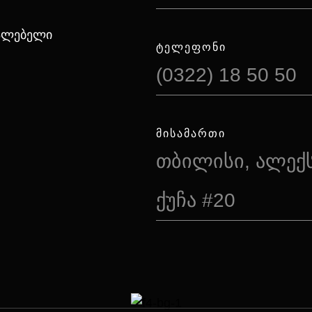
იალებელი
ᲢᲔᲚᲔᲤᲝᲜᲘ
(0322) 18 50 50
ᲛᲘᲡᲐᲛᲐᲠᲗᲘ
თბილისი, ალექ
ქუჩა #20