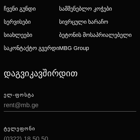
Ჩვენი Გუნდი
Სამშენებლო Კოჭები
Სერვისები
Სივრცული Ხარაჩო
Სიახლეები
Ბეტონის Მოსაპრიალებელი
Საკონტაქტო Გვერდი
MBG Group
დაგვიკავშირდით
ᲔᲚ-ᲤᲝᲡᲢᲐ
rent@mb.ge
ᲢᲔᲚᲔᲤᲝᲜᲘ
(0322) 18 50 50