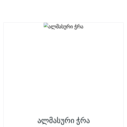
ალმასური ჭრა