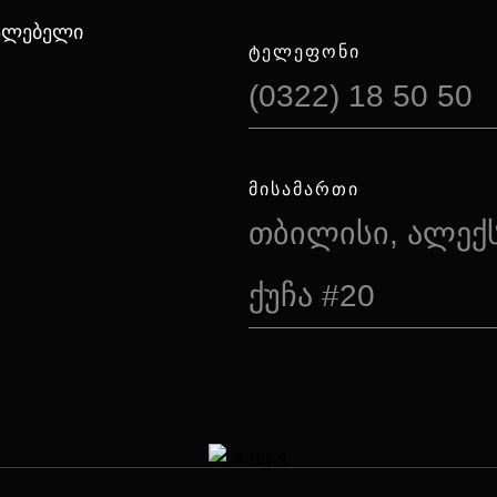
იალებელი
ᲢᲔᲚᲔᲤᲝᲜᲘ
(0322) 18 50 50
ᲛᲘᲡᲐᲛᲐᲠᲗᲘ
თბილისი, ალექ
ქუჩა #20