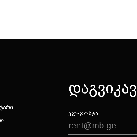
დაგვიკა
ნტარი
ᲔᲚ-ᲤᲝᲡᲢᲐ
ბი
rent@mb.ge