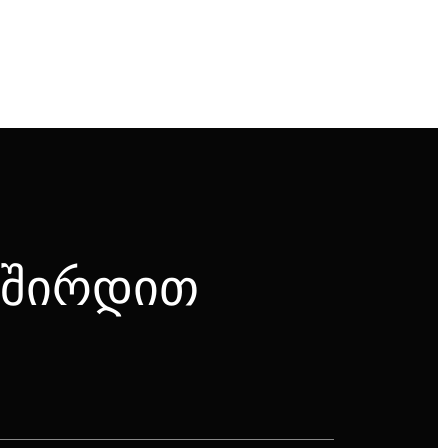
ვშირდით