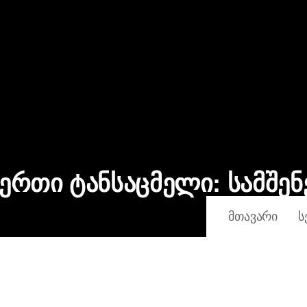
 ერთი ტანსაცმელი:
სამშე
ᲛᲗᲐᲕᲐᲠᲘ
Ს