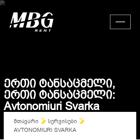
Ე
რ
თ
ი
Ტ
ა
ნ
ს
ა
ც
მ
ე
ლ
ი
,
Ე
რ
თ
ი
Ტ
ა
ნ
ს
ა
ც
მ
ე
ლ
ი
:
A
v
t
o
n
o
m
i
u
r
i
S
v
a
r
k
a
ᲛᲗᲐᲕᲐᲠᲘ
ᲡᲔᲠᲕᲘᲡᲔᲑᲘ
AVTONOMIURI SVARKA