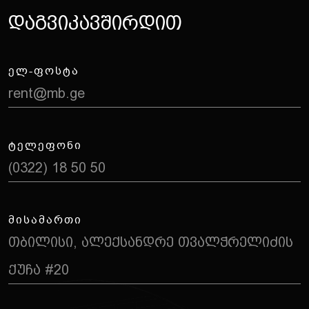
Დ
ა
გ
ვ
ი
კ
ა
ვ
შ
ი
რ
დ
ი
თ
ᲔᲚ-ᲤᲝᲡᲢᲐ
rent@mb.ge
ᲢᲔᲚᲔᲤᲝᲜᲘ
(0322) 18 50 50
ᲛᲘᲡᲐᲛᲐᲠᲗᲘ
თბილისი, ალექსანდრე თვალჭრელიძის
ქუჩა #20