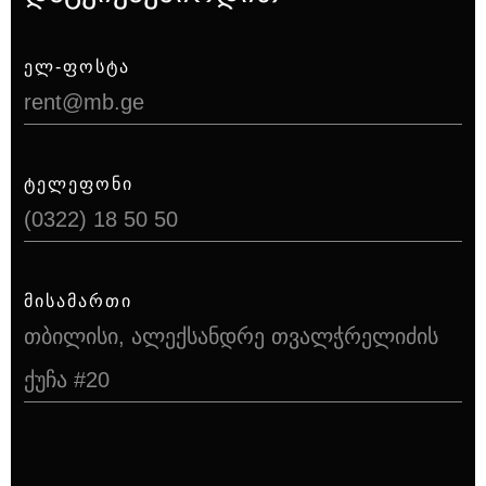
ᲔᲚ-ᲤᲝᲡᲢᲐ
rent@mb.ge
ᲢᲔᲚᲔᲤᲝᲜᲘ
(0322) 18 50 50
ᲛᲘᲡᲐᲛᲐᲠᲗᲘ
თბილისი, ალექსანდრე თვალჭრელიძის
ქუჩა #20