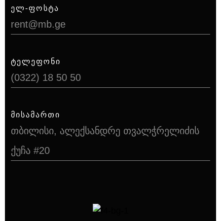
ᲔᲚ-ᲤᲝᲡᲢᲐ
rent@mb.ge
ᲢᲔᲚᲔᲤᲝᲜᲘ
(0322) 18 50 50
ᲛᲘᲡᲐᲛᲐᲠᲗᲘ
თბილისი, ალექსანდრე თვალჭრელიძის
ქუჩა #20