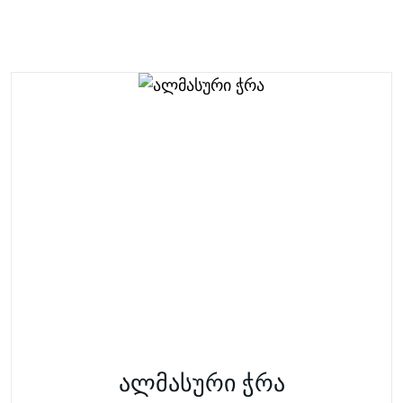
ალმასური ჭრა