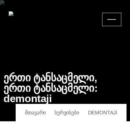
ერთი ტანსაცმელი,
ერთი ტანსაცმელი:
demontaji
ᲛᲗᲐᲕᲐᲠᲘ
ᲡᲔᲠᲕᲘᲡᲔᲑᲘ
DEMONTAJI