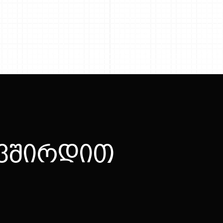
ვ
შ
ი
რ
დ
ი
თ