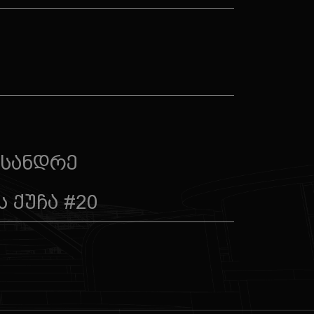
ქსანდრე
 ქუჩა #20