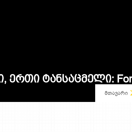
F
o
ი
,
Ე
რ
თ
ი
Ტ
ა
ნ
ს
ა
ც
მ
ე
ლ
ი
:
ᲛᲗᲐᲕᲐᲠᲘ