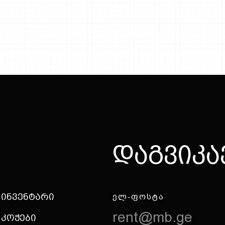
Დ
ა
გ
ვ
ი
კ
ა
 Ინვენტარი
ᲔᲚ-ᲤᲝᲡᲢᲐ
rent@mb.ge
 Კოჭები