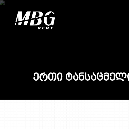
Ე
რ
თ
ი
Ტ
ა
ნ
ს
ა
ც
მ
ე
ლ