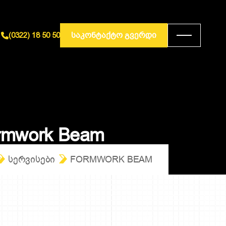
ᲡᲐᲙᲝᲜᲢᲐᲥᲢᲝ ᲒᲕᲔᲠᲓᲘ
(0322) 18 50 50
r
m
w
o
r
k
B
e
a
m
ᲡᲔᲠᲕᲘᲡᲔᲑᲘ
FORMWORK BEAM