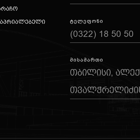
არაჩო
ᲢᲔᲚᲔᲤᲝᲜᲘ
საპრიალებელი
(0322) 18 50 50
ᲛᲘᲡᲐᲛᲐᲠᲗᲘ
თბილისი, ალე
თვალჭრელიძის