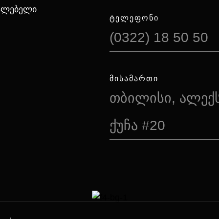
იალებელი
ᲢᲔᲚᲔᲤᲝᲜᲘ
(0322) 18 50 50
ᲛᲘᲡᲐᲛᲐᲠᲗᲘ
თბილისი, ალექ
ქუჩა #20