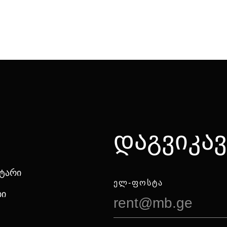
დაგვიკა
ნტარი
ᲔᲚ-ᲤᲝᲡᲢᲐ
ბი
rent@mb.ge