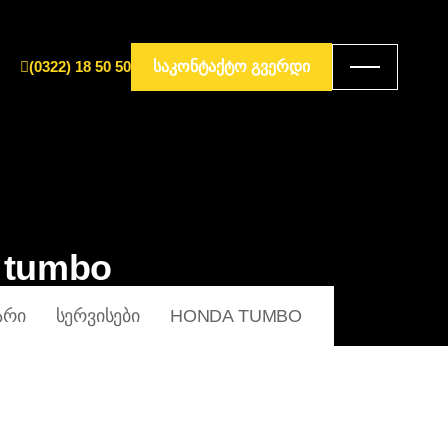
(0322) 18 50 50
ᲡᲐᲙᲝᲜᲢᲐᲥᲢᲝ ᲒᲕᲔᲠᲓᲘ
 tumbo
ᲐᲠᲘ
ᲡᲔᲠᲕᲘᲡᲔᲑᲘ
HONDA TUMBO