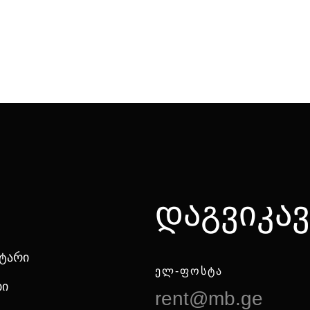
Დ
ა
გ
ვ
ი
კ
ა
ვ
ნტარი
ᲔᲚ-ᲤᲝᲡᲢᲐ
ბი
rent@mb.ge