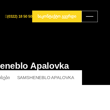
(0322) 18 50 50
ᲡᲐᲙᲝᲜᲢᲐᲥᲢᲝ ᲒᲕᲔᲠᲓᲘ
e
n
e
b
l
o
A
p
a
l
o
v
k
a
ᲘᲡᲔᲑᲘ
SAMSHENEBLO APALOVKA