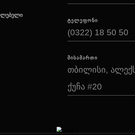
იალებელი
ᲢᲔᲚᲔᲤᲝᲜᲘ
(0322) 18 50 50
ᲛᲘᲡᲐᲛᲐᲠᲗᲘ
თბილისი, ალექ
ქუჩა #20