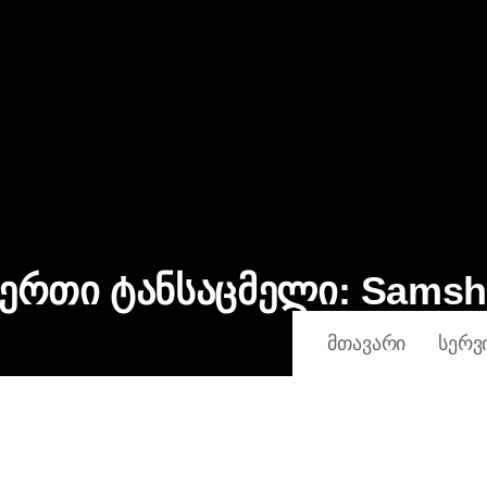
Ე
რ
თ
ი
Ტ
ა
ნ
ს
ა
ც
მ
ე
ლ
ი
:
S
a
m
s
h
ᲛᲗᲐᲕᲐᲠᲘ
ᲡᲔᲠᲕ