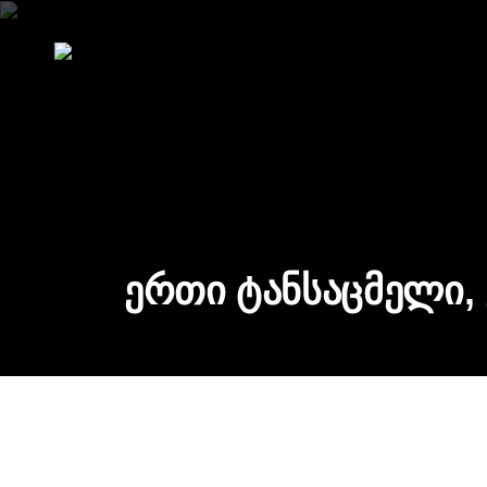
Ე
რ
თ
ი
Ტ
ა
ნ
ს
ა
ც
მ
ე
ლ
ი
,