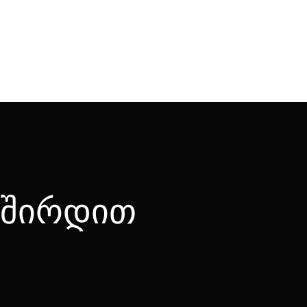
შ
ი
რ
დ
ი
თ