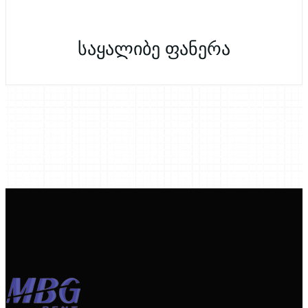
საყალიბე ფანერა