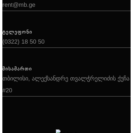
rent@mb.ge
ᲢᲔᲚᲔᲤᲝᲜᲘ
(0322) 18 50 50
ᲛᲘᲡᲐᲛᲐᲠᲗᲘ
თბილისი, ალექსანდრე თვალჭრელიძის ქუჩა
#20