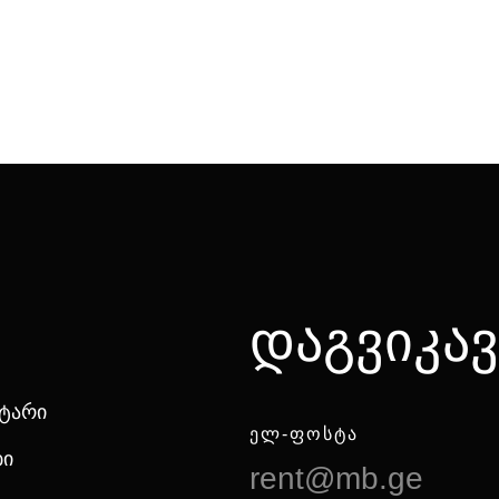
დაგვიკა
ნტარი
ᲔᲚ-ᲤᲝᲡᲢᲐ
ბი
rent@mb.ge