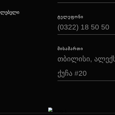
იალებელი
ᲢᲔᲚᲔᲤᲝᲜᲘ
(0322) 18 50 50
ᲛᲘᲡᲐᲛᲐᲠᲗᲘ
თბილისი, ალექ
ქუჩა #20