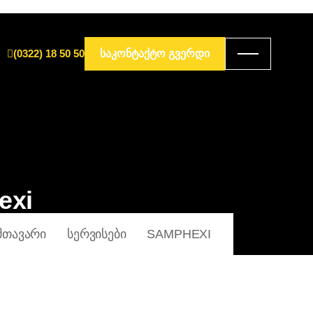
(0322) 18 50 50
ᲡᲐᲙᲝᲜᲢᲐᲥᲢᲝ ᲒᲕᲔᲠᲓᲘ
exi
ᲛᲗᲐᲕᲐᲠᲘ
ᲡᲔᲠᲕᲘᲡᲔᲑᲘ
SAMPHEXI