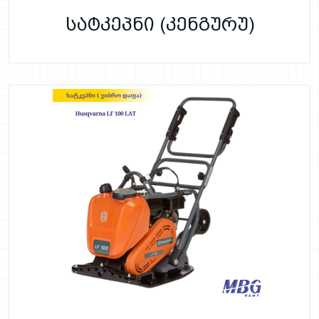
სატკეპნი (კენგურუ)