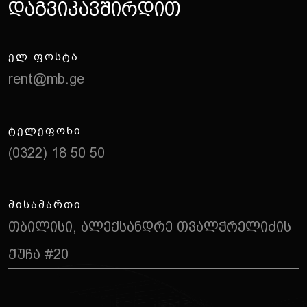
Დ
ა
გ
ვ
ი
კ
ა
ვ
შ
ი
რ
დ
ი
თ
ᲔᲚ-ᲤᲝᲡᲢᲐ
rent@mb.ge
ᲢᲔᲚᲔᲤᲝᲜᲘ
(0322) 18 50 50
ᲛᲘᲡᲐᲛᲐᲠᲗᲘ
თბილისი, ალექსანდრე თვალჭრელიძის
ქუჩა #20