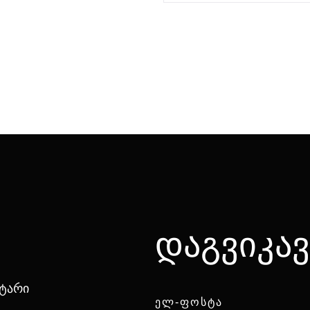
დაგვიკა
ნტარი
ᲔᲚ-ᲤᲝᲡᲢᲐ