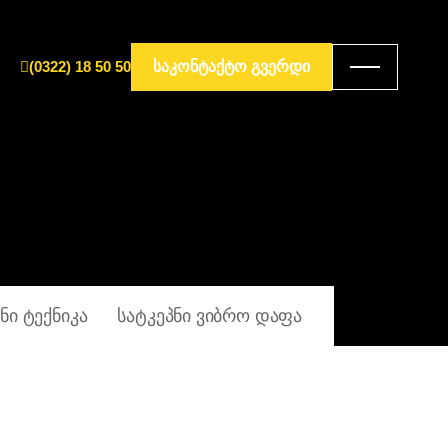
(0322) 18 50 50
ᲡᲐᲙᲝᲜᲢᲐᲥᲢᲝ ᲒᲕᲔᲠᲓᲘ
ᲜᲘ ᲢᲔᲥᲜᲘᲙᲐ
ᲡᲐᲢᲙᲔᲞᲜᲘ ᲕᲘᲑᲠᲝ ᲓᲐᲤᲐ