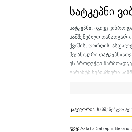
სატკეპნი ვ
სატკეპნი, იგივე ვიბრო 
სამშენებლო დანადგარი,
ქვიშის, ღორღის, ასფალტ
მექანიკური დატკეპნისთვ
ეს პროდუქტი წარმოადგე
გარანტს ნებისმიერი სამ
საძირკველი, საგზაო სა
დეკორატიული ფილების მ
დანადგარის მუშაობის პრ
გენერირებულ მაღალი სი
Კატეგორია:
Სამშენებლო Ტექ
გადაეცემა მძიმე მეტალი
მასალის ნაწილაკებს, გ
Ჭდე:
Asfaltis Satkepni
,
Betonis 