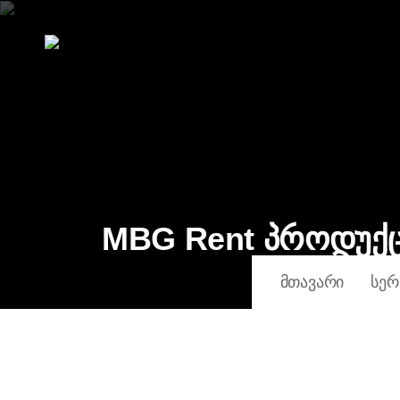
MBG Rent პროდუქ
ᲛᲗᲐᲕᲐᲠᲘ
ᲡᲔᲠ