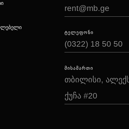
ბი
rent@mb.ge
იალებელი
ᲢᲔᲚᲔᲤᲝᲜᲘ
(0322) 18 50 50
ᲛᲘᲡᲐᲛᲐᲠᲗᲘ
თბილისი, ალექ
ქუჩა #20