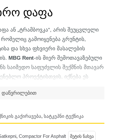
იბრო დაფა
დაფა ან „ტრამბოვკა“, არის შეუცვლელი
 რომელიც გამოიყენება გრუნტის,
ისა და სხვა ფხვიერი მასალების
ის.
MBG Rent
-ის მიერ შემოთავაზებული
ნს საიმედო საფუძვლის შექმნის მთავარ
შენებლო პროექტისთვის, იქნება ეს
ფარი, საფეხმავლო ბილიკი თუ
დაწვრილებით
ოსაწყობი ბაზა.
ინციპი ეფუძნება ძრავის მიერ
ხშირის ვიბრაციას, რომელიც
ნიკის Გაქირავება
,
Სატკეპნი Ტექნიკა
ს ფილას. ეს ვიბრაცია აიძულებს
ადაადგილდნენ და მჭიდროდ
Satkepni
,
Compactor For Asphalt
მეტის ნახვა