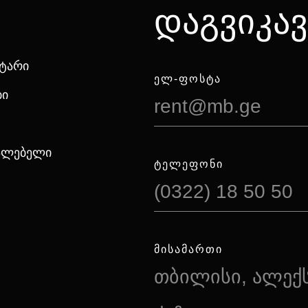
დაგვიკა
ნტარი
ᲔᲚ-ᲤᲝᲡᲢᲐ
ბი
rent@mb.ge
იალებელი
ᲢᲔᲚᲔᲤᲝᲜᲘ
(0322) 18 50 50
ᲛᲘᲡᲐᲛᲐᲠᲗᲘ
თბილისი, ალექ