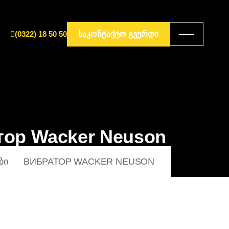
(0322) 18 50 50
ᲡᲐᲙᲝᲜᲢᲐᲥᲢᲝ ᲒᲕᲔᲠᲓᲘ
тор Wacker Neuson
ᲑᲘ
ВИБРАТОР WACKER NEUSON