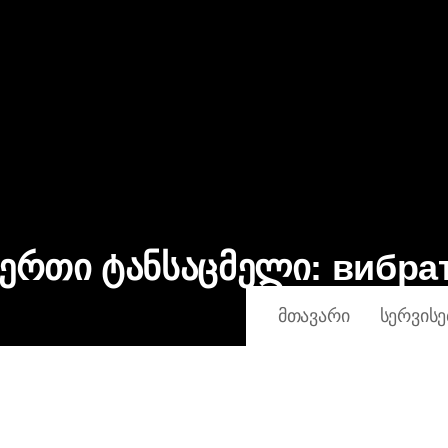
 ერთი ტანსაცმელი:
вибра
ᲛᲗᲐᲕᲐᲠᲘ
ᲡᲔᲠᲕᲘᲡᲔ