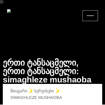
ერთი ტანსაცმელი,
ერთი ტანსაცმელი:
simaghleze mushaoba
ᲛᲗᲐᲕᲐᲠᲘ
ᲡᲔᲠᲕᲘᲡᲔᲑᲘ
SIMAGHLEZE MUSHAOBA