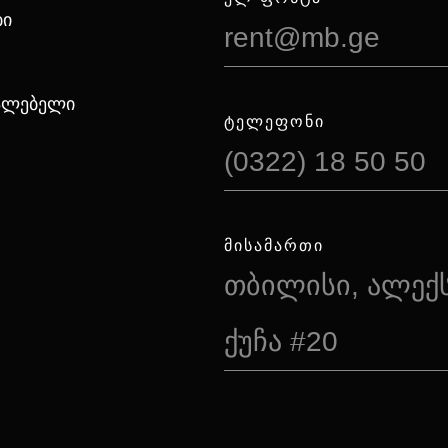
ბი
rent@mb.ge
იალებელი
ᲢᲔᲚᲔᲤᲝᲜᲘ
(0322) 18 50 50
ᲛᲘᲡᲐᲛᲐᲠᲗᲘ
თბილისი, ალექ
ქუჩა #20