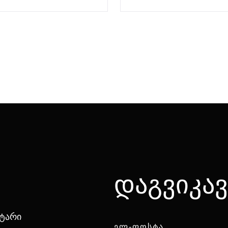
დაგვიკა
ნტარი
ᲔᲚ-ᲤᲝᲡᲢᲐ