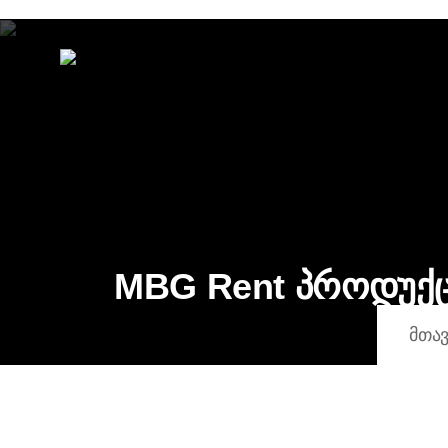
MBG Rent პროდუქ
ᲛᲗᲐ