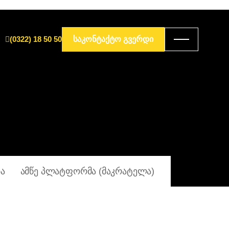
(0322) 18 50 50
ᲡᲐᲙᲝᲜᲢᲐᲥᲢᲝ ᲒᲕᲔᲠᲓᲘ
ᲑᲐ
ᲐᲛᲬᲔ ᲞᲚᲐᲢᲤᲝᲠᲛᲐ (ᲛᲐᲙᲠᲐᲢᲔᲚᲐ)