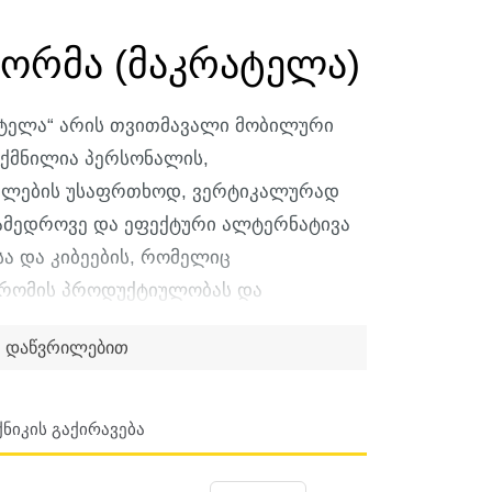
ორმა (მაკრატელა)
ატელა“ არის თვითმავალი მობილური
ქმნილია პერსონალის,
სალების უსაფრთხოდ, ვერტიკალურად
ანამედროვე და ეფექტური ალტერნატივა
ა და კიბეების, რომელიც
შრომის პროდუქტიულობას და
მაღლეზე მუშაობისას.
MBG Rent
-ი
დაწვრილებით
ტრო, ისე დიზელის ძრავზე მომუშავე
ბას გაძლევთ, შეარჩიოთ იდეალური
იპის სამუშაო გარემოსთვის.
ნიკის Გაქირავება
ლები იდეალურია შიდა
ი უხმაუროა, არ გამოყოფს