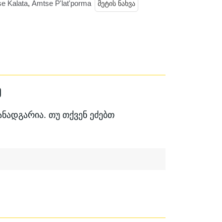
e Kalata
,
Amtse P'lat'porma
მეტის ნახვა
ვილია იატაკის დამზოგავი, თეთრი
 ყველგანმავალი მოდელები კი
ობებში, უსწორმასწორო რელიეფზე
ა გაზრდილი სიმძლავრით.
ე
ადგარია. თუ თქვენ ეძებთ