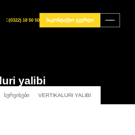
(0322) 18 50 50
ᲡᲐᲙᲝᲜᲢᲐᲥᲢᲝ ᲒᲕᲔᲠᲓᲘ
luri yalibi
ᲡᲔᲠᲕᲘᲡᲔᲑᲘ
VERTIKALURI YALIBI