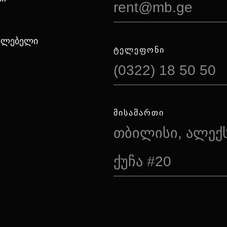
rent@mb.ge
იალებელი
ᲢᲔᲚᲔᲤᲝᲜᲘ
(0322) 18 50 50
ᲛᲘᲡᲐᲛᲐᲠᲗᲘ
თბილისი, ალექ
ქუჩა #20