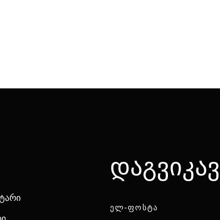
დაგვიკა
ნტარი
ᲔᲚ-ᲤᲝᲡᲢᲐ
ბი