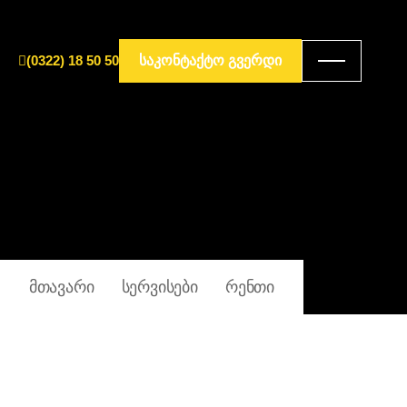
(0322) 18 50 50
ᲡᲐᲙᲝᲜᲢᲐᲥᲢᲝ ᲒᲕᲔᲠᲓᲘ
ᲛᲗᲐᲕᲐᲠᲘ
ᲡᲔᲠᲕᲘᲡᲔᲑᲘ
ᲠᲔᲜᲗᲘ