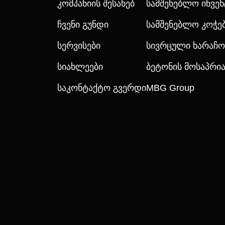
Კომპანიის Შესახებ
Სამშენებლო Ინვე
Ჩვენი Გუნდი
Სამშენებლო Კოჭე
Სერვისები
Სივრცული Ხარაჩო
Სიახლეები
Ბეტონის Მოსაპრ
Საკონტაქტო Გვერდი
MBG Group