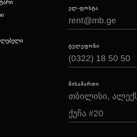
ნტარი
ᲔᲚ-ᲤᲝᲡᲢᲐ
ბი
rent@mb.ge
იალებელი
ᲢᲔᲚᲔᲤᲝᲜᲘ
(0322) 18 50 50
ᲛᲘᲡᲐᲛᲐᲠᲗᲘ
თბილისი, ალექ
ქუჩა #20